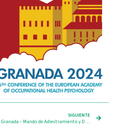
Siguiente
SIGUIENTE
El Centro Mixto Universidad de Granada – Mando de Adiestramiento y Doctrina del Ejército de Tierra, CEMIX, celebró el 22 y 23 de noviembre de 2023 un congreso bajo el lema Las organizaciones y las personas frente al conflicto. Una perspectiva psicosocial. Comunicación, estrés y tecnología en la Facultad de Relaciones Laborales y Recursos Humanos de la UGR, sede del congreso.