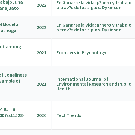
trabajo, una
En Ganarse la vida: g?nero y trabajo
2022
a trav?s de los siglos. Dykinson
uanajuato
el Modelo
En Ganarse la vida: g?nero y trabajo
2022
a trav?s de los siglos. Dykinson
 al hogar
nout among
2021
Frontiers in Psychology
 of Loneliness
International Journal of
 Sample of
2021
Environmental Research and Public
Health
f ICT in
1007/s11528-
2020
TechTrends