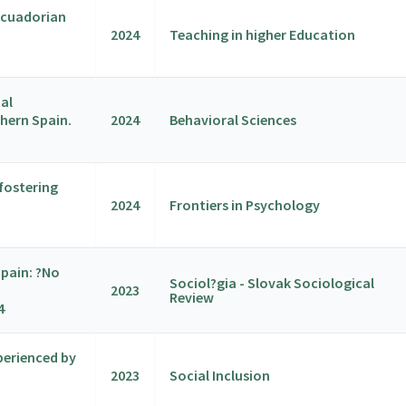
 Ecuadorian
2024
Teaching in higher Education
al
thern Spain.
2024
Behavioral Sciences
 fostering
2024
Frontiers in Psychology
Spain: ?No
Sociol?gia - Slovak Sociological
2023
Review
4
perienced by
2023
Social Inclusion