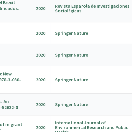
l Brexit
Revista Espa?ola de Investigaciones
ificados.
2020
Sociol?gicas
2020
Springer Nature
2020
Springer Nature
s: New
978-3-030-
2020
Springer Nature
s: An
2020
Springer Nature
0-52632-0
International Journal of
 of migrant
2020
Environmental Research and Public
7