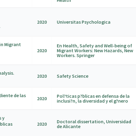
Health
2020
Universitas Psychologica
r
in Migrant
En Health, Safety and Well-being of
2020
Migrant Workers: New Hazards, New
Workers. Springer
alysis.
2020
Safety Science
iente de las
Pol?ticas p?blicas en defensa de la
2020
inclusi?n, la diversidad y el g?nero
s y
Doctoral dissertation, Universidad
blicas
2020
de Alicante