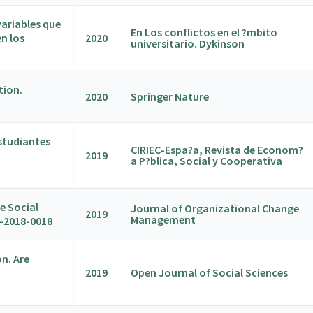
variables que
En Los conflictos en el ?mbito
n los
2020
universitario. Dykinson
tion.
2020
Springer Nature
estudiantes
CIRIEC-Espa?a, Revista de Econom?
2019
a P?blica, Social y Cooperativa
e Social
Journal of Organizational Change
2019
Management
1-2018-0018
n. Are
2019
Open Journal of Social Sciences