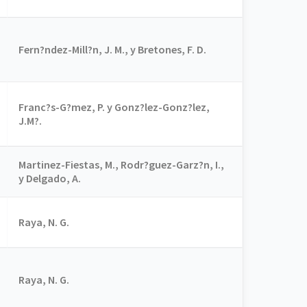
Fern?ndez-Mill?n, J. M., y Bretones, F. D.
Franc?s-G?mez, P. y Gonz?lez-Gonz?lez,
J.M?.
Martinez-Fiestas, M., Rodr?guez-Garz?n, I.,
y Delgado, A.
Raya, N. G.
Raya, N. G.