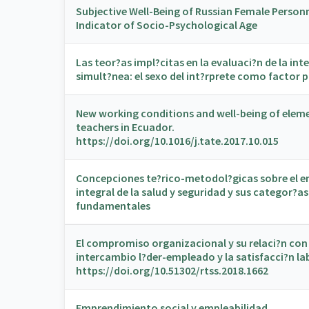
Subjective Well-Being of Russian Female Personn
Indicator of Socio-Psychological Age
Las teor?as impl?citas en la evaluaci?n de la int
simult?nea: el sexo del int?rprete como factor p
New working conditions and well-being of elem
teachers in Ecuador.
https://doi.org/10.1016/j.tate.2017.10.015
Concepciones te?rico-metodol?gicas sobre el 
integral de la salud y seguridad y sus categor?as
fundamentales
El compromiso organizacional y su relaci?n con 
intercambio l?der-empleado y la satisfacci?n la
https://doi.org/10.51302/rtss.2018.1662
Emprendimiento social y empleabilidad.