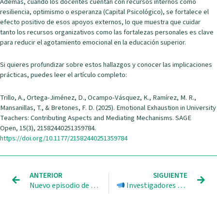
Además, cuando los docentes cuentan con recursos internos como
resiliencia, optimismo o esperanza (Capital Psicológico), se fortalece el
efecto positivo de esos apoyos externos, lo que muestra que cuidar
tanto los recursos organizativos como las fortalezas personales es clave
para reducir el agotamiento emocional en la educación superior.
Si quieres profundizar sobre estos hallazgos y conocer las implicaciones
prácticas, puedes leer el artículo completo:
Trillo, A., Ortega-Jiménez, D., Ocampo-Vásquez, K., Ramírez, M. R.,
Mansanillas, T., & Bretones, F. D. (2025). Emotional Exhaustion in University
Teachers: Contributing Aspects and Mediating Mechanisms. SAGE
Open, 15(3), 21582440251359784.
https://doi.org/10.1177/21582440251359784
Ant
Sig
ANTERIOR
SIGUIENTE
Nuevo episodio de “Cualificad@s” desde WISES: El desierto de estudios para refugiados en la UE
Investigadores del grupos WISES de la facultad de RRLL y RRHH tuvieron este martes un encuentro con investigadores del Departamento de Estudios Organizacionales de la Universidad de Guanajuato.