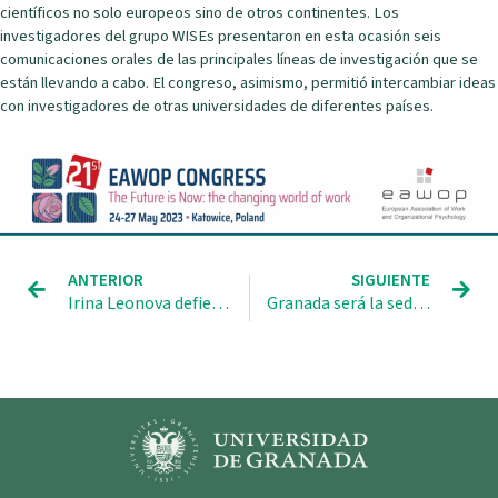
científicos no solo europeos sino de otros continentes. Los
investigadores del grupo WISEs presentaron en esta ocasión seis
comunicaciones orales de las principales líneas de investigación que se
están llevando a cabo. El congreso, asimismo, permitió intercambiar ideas
con investigadores de otras universidades de diferentes países.
Ant
Sig
ANTERIOR
SIGUIENTE
Irina Leonova defiende su tesis doctoral en la Universidad de Granada
Granada será la sede del Congreso de Centros Universitarios de Relaciones Laborales a celebrar en noviembre de 2024.