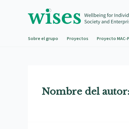
Ir
Paginación
al
de
contenido
entradas
Sobre el grupo
Proyectos
Proyecto MAC-P
Nombre del autor