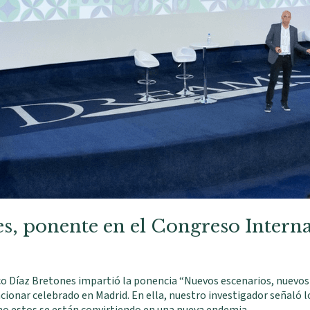
es, ponente en el Congreso Intern
co Díaz Bretones impartió la ponencia “Nuevos escenarios, nuevos 
cionar celebrado en Madrid. En ella, nuestro investigador señaló 
omo estos se están convirtiendo en una nueva endemia …